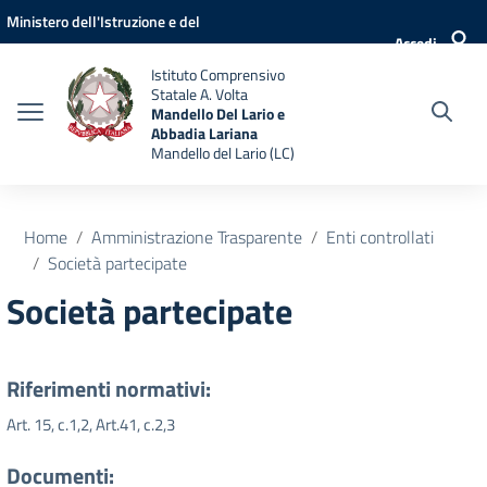
Vai ai contenuti
Vai al menu di navigazione
Vai al footer
Ministero dell'Istruzione e del
Accedi
Merito
Istituto Comprensivo
Statale A. Volta
Mandello Del Lario e
Abbadia Lariana
Mandello del Lario (LC)
Home
Amministrazione Trasparente
Enti controllati
Società partecipate
Società partecipate
Riferimenti normativi:
Art. 15, c.1,2, Art.41, c.2,3
Documenti: