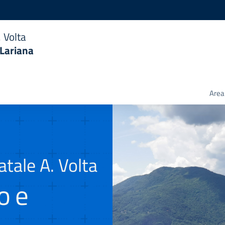
 Volta
 Lariana
Area 
tale A. Volta
o e