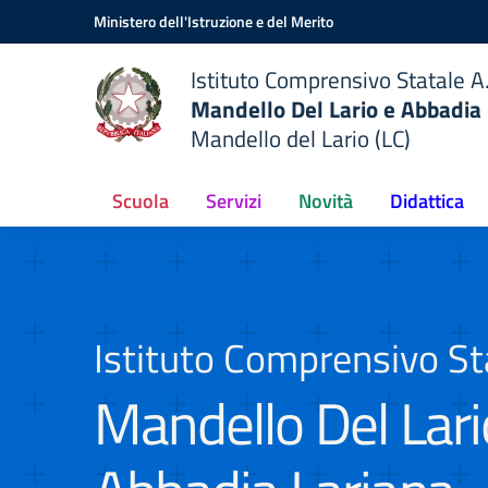
Vai ai contenuti
Vai al menu di navigazione
Vai al footer
Ministero dell'Istruzione e del Merito
Istituto Comprensivo Statale A.
Mandello Del Lario e Abbadia
Mandello del Lario (LC)
Scuola
Servizi
Novità
Didattica
Istituto Comprensivo Sta
Mandello Del Lari