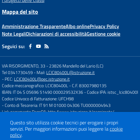
I progetti delle classi
Mappa del sito
Amministrazione Trasparente
Albo online
Privacy Policy
Note Legali
Dichiarazioni di accessibilità
Gestione cookie
Seguici su:
VIA RISORGIMENTO, 33
-
23826 Mandello del Lario (LC)
Tel 0341730459
- Mail:
LCIC80400L@istruzione.it
- PEC:
LCIC80400L@pec.istruzione.it
Codice meccanografico: LCIC80400L
- C.F. 83007980135
IBAN: IT 04 S 05696 51490 000029532X36
- Codice IPA: istsc_lcic80400l
Codice Univoco di Fatturazione: UFCH98
- Conto di Tesoreria: IT 91 M 01000 04306 TU0000004943
Link pagamento PagoPA:
http://www.istruzione.it/pagoinrete/
Questo sito utilizza cookie tecnici per erogare i propri
servizi.
Per maggiori informazioni puoi leggere la
cookie
Concept & Design by
Designers Italia
policy
.
Sito web realizzato con CMS
SCUOLASTICO