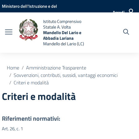
Vai ai contenuti
Vai al menu di navigazione
Vai al footer
Ministero dell'Istruzione e del
Accedi
Merito
Istituto Comprensivo
Statale A. Volta
Mandello Del Lario e
Abbadia Lariana
Mandello del Lario (LC)
Home
Amministrazione Trasparente
Sovvenzioni, contributi, sussidi, vantaggi economici
Criteri e modalità
Criteri e modalità
Riferimenti normativi:
Art. 26, c. 1