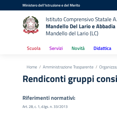
Vai ai contenuti
Vai al menu di navigazione
Vai al footer
Ministero dell'Istruzione e del Merito
Istituto Comprensivo Statale A.
Mandello Del Lario e Abbadia
Mandello del Lario (LC)
Scuola
Servizi
Novità
Didattica
Home
Amministrazione Trasparente
Organizza
Rendiconti gruppi consil
Riferimenti normativi:
Art. 28, c. 1, d.lgs. n. 33/2013