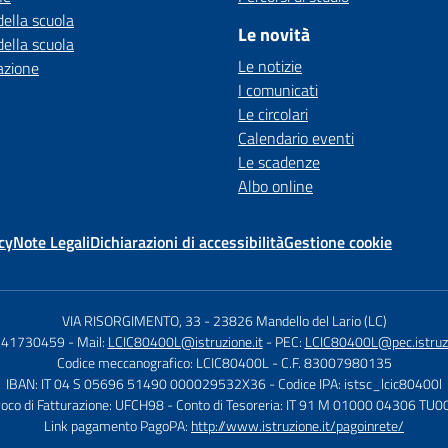
della scuola
Le novità
della scuola
Le notizie
azione
I comunicati
Le circolari
Calendario eventi
Le scadenze
Albo online
cy
Note Legali
Dichiarazioni di accessibilità
Gestione cookie
VIA RISORGIMENTO, 33
-
23826 Mandello del Lario (LC)
0341730459
- Mail:
LCIC80400L@istruzione.it
- PEC:
LCIC80400L@pec.istruzi
Codice meccanografico: LCIC80400L
- C.F. 83007980135
IBAN: IT 04 S 05696 51490 000029532X36
- Codice IPA: istsc_lcic80400l
voco di Fatturazione: UFCH98
- Conto di Tesoreria: IT 91 M 01000 04306 T
Link pagamento PagoPA:
http://www.istruzione.it/pagoinrete/