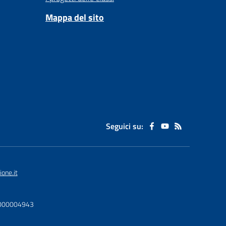
Mappa del sito
Seguici su:
one.it
U0000004943