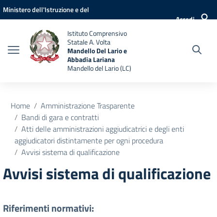
Vai ai contenuti
Vai al menu di navigazione
Vai al footer
Ministero dell'Istruzione e del
Accedi
Merito
Istituto Comprensivo
Statale A. Volta
Mandello Del Lario e
Abbadia Lariana
Mandello del Lario (LC)
Home
Amministrazione Trasparente
Bandi di gara e contratti
Atti delle amministrazioni aggiudicatrici e degli enti
aggiudicatori distintamente per ogni procedura
Avvisi sistema di qualificazione
Avvisi sistema di qualificazione
Riferimenti normativi: