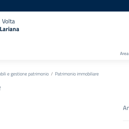
 Volta
 Lariana
Area 
ili e gestione patrimonio
Patrimonio immobiliare
e
Am