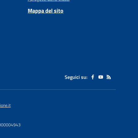
Mappa del sito
Seguici su:
one.it
U0000004943