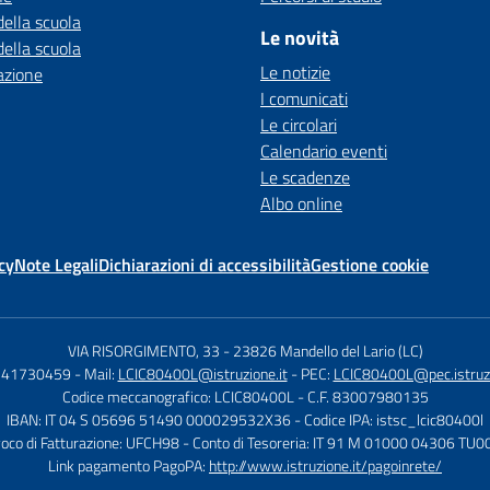
della scuola
Le novità
della scuola
Le notizie
azione
I comunicati
Le circolari
Calendario eventi
Le scadenze
Albo online
cy
Note Legali
Dichiarazioni di accessibilità
Gestione cookie
VIA RISORGIMENTO, 33
-
23826 Mandello del Lario (LC)
0341730459
- Mail:
LCIC80400L@istruzione.it
- PEC:
LCIC80400L@pec.istruzi
Codice meccanografico: LCIC80400L
- C.F. 83007980135
IBAN: IT 04 S 05696 51490 000029532X36
- Codice IPA: istsc_lcic80400l
voco di Fatturazione: UFCH98
- Conto di Tesoreria: IT 91 M 01000 04306 T
Link pagamento PagoPA:
http://www.istruzione.it/pagoinrete/