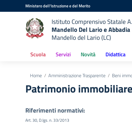
Vai ai contenuti
Vai al menu di navigazione
Vai al footer
Ministero dell'Istruzione e del Merito
Istituto Comprensivo Statale A.
Mandello Del Lario e Abbadia
Mandello del Lario (LC)
Scuola
Servizi
Novità
Didattica
Home
Amministrazione Trasparente
Beni immob
Patrimonio immobiliar
Riferimenti normativi:
Art. 30, D.lgs. n. 33/2013