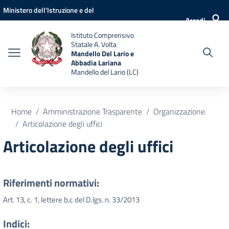
Vai ai contenuti
Vai al menu di navigazione
Vai al footer
Ministero dell'Istruzione e del
Accedi
Merito
Istituto Comprensivo
Statale A. Volta
Mandello Del Lario e
Abbadia Lariana
Mandello del Lario (LC)
Home
Amministrazione Trasparente
Organizzazione
Articolazione degli uffici
Articolazione degli uffici
Riferimenti normativi:
Art. 13, c. 1, lettere b,c del D.lgs. n. 33/2013
Indici: