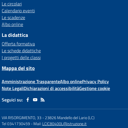
Le circolari
Calendario eventi
Le scadenze
Albo online
La didattica
Offerta formativa
Le schede didattiche
I progetti delle classi
Mappa del sito
Amministrazione Trasparente
Albo online
Privacy Policy
Note Legali
Dichiarazioni di accessibilità
Gestione cookie
Seguici su:
VIA RISORGIMENTO, 33
-
23826 Mandello del Lario (LC)
Tel 0341730459
- Mail:
LCIC80400L@istruzione.it