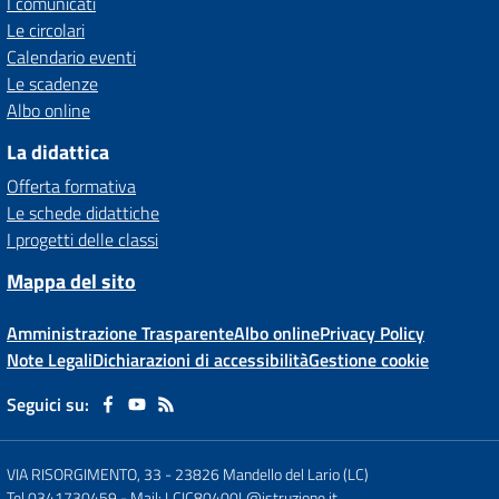
I comunicati
Le circolari
Calendario eventi
Le scadenze
Albo online
La didattica
Offerta formativa
Le schede didattiche
I progetti delle classi
Mappa del sito
Amministrazione Trasparente
Albo online
Privacy Policy
Note Legali
Dichiarazioni di accessibilità
Gestione cookie
Seguici su:
VIA RISORGIMENTO, 33
-
23826 Mandello del Lario (LC)
Tel 0341730459
- Mail:
LCIC80400L@istruzione.it