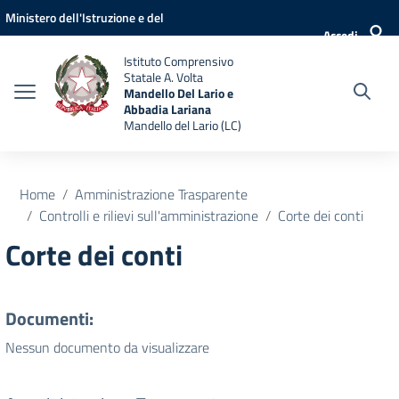
Vai ai contenuti
Vai al menu di navigazione
Vai al footer
Ministero dell'Istruzione e del
Accedi
Merito
Istituto Comprensivo
Statale A. Volta
Mandello Del Lario e
Abbadia Lariana
Mandello del Lario (LC)
Home
Amministrazione Trasparente
Controlli e rilievi sull'amministrazione
Corte dei conti
Corte dei conti
Documenti:
Nessun documento da visualizzare