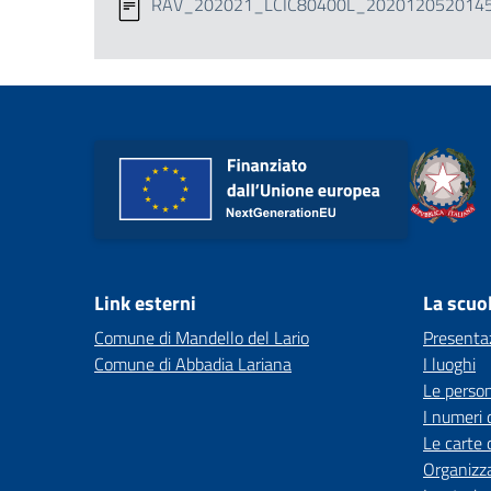
RAV_202021_LCIC80400L_2020120520145
Link esterni
La scuo
Comune di Mandello del Lario
Presenta
Comune di Abbadia Lariana
I luoghi
Le perso
I numeri 
Le carte 
Organizz