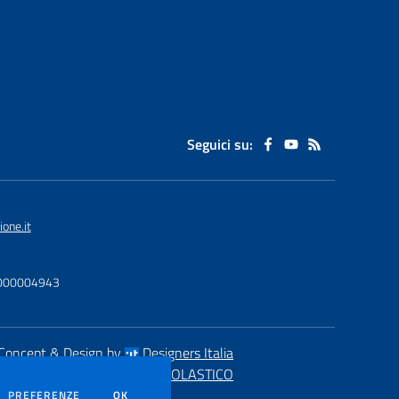
Seguici su:
one.it
U0000004943
Concept & Design by
Designers Italia
eb realizzato con CMS
SCUOLASTICO
DEI COOKIE
PREFERENZE
OK