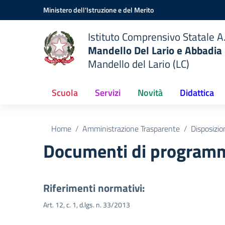
Vai ai contenuti
Vai al menu di navigazione
Vai al footer
Ministero dell'Istruzione e del Merito
Istituto Comprensivo Statale A.
Mandello Del Lario e Abbadia
Mandello del Lario (LC)
Scuola
Servizi
Novità
Didattica
Home
Amministrazione Trasparente
Disposizio
Documenti di programm
Riferimenti normativi:
Art. 12, c. 1, d.lgs. n. 33/2013