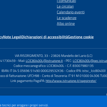
I comunicati
Le circolari
Calendario eventi
Le scadenze
Albo online
cy
Note Legali
Dichiarazioni di accessibilità
Gestione cookie
VIA RISORGIMENTO, 33
-
23826 Mandello del Lario (LC)
0341730459
- Mail:
LCIC80400L@istruzione.it
- PEC:
LCIC80400L@pec.istruzi
Codice meccanografico: LCIC80400L
- C.F. 83007980135
IBAN: IT 04 S 05696 51490 000029532X36
- Codice IPA: istsc_lcic80400l
voco di Fatturazione: UFCH98
- Conto di Tesoreria: IT 91 M 01000 04306 T
Link pagamento PagoPA:
http://www.istruzione.it/pagoinrete/
Sito w
e tecnici per erogare i propri servizi.