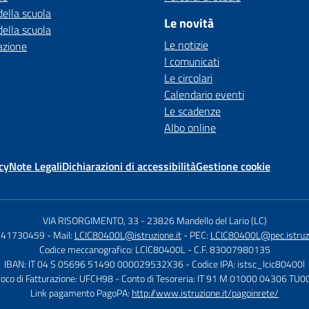
della scuola
Le novità
della scuola
Le notizie
azione
I comunicati
Le circolari
Calendario eventi
Le scadenze
Albo online
cy
Note Legali
Dichiarazioni di accessibilità
Gestione cookie
VIA RISORGIMENTO, 33
-
23826 Mandello del Lario (LC)
0341730459
- Mail:
LCIC80400L@istruzione.it
- PEC:
LCIC80400L@pec.istruzi
Codice meccanografico: LCIC80400L
- C.F. 83007980135
IBAN: IT 04 S 05696 51490 000029532X36
- Codice IPA: istsc_lcic80400l
voco di Fatturazione: UFCH98
- Conto di Tesoreria: IT 91 M 01000 04306 T
Link pagamento PagoPA:
http://www.istruzione.it/pagoinrete/