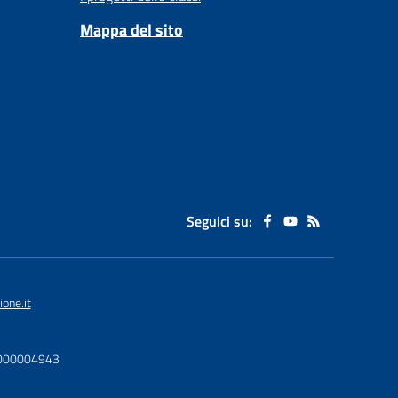
Mappa del sito
Seguici su:
one.it
U0000004943