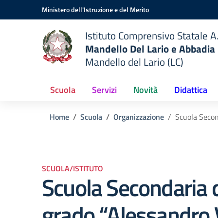
Vai ai contenuti
Vai al menu di navigazione
Vai al footer
Ministero dell'Istruzione e del Merito
Istituto Comprensivo Statale A.
Mandello Del Lario e Abbadia
Mandello del Lario (LC)
Scuola
Servizi
Novità
Didattica
Home
Scuola
Organizzazione
Scuola Secon
SCUOLA/ISTITUTO
Scuola Secondaria 
grado “Alessandro V