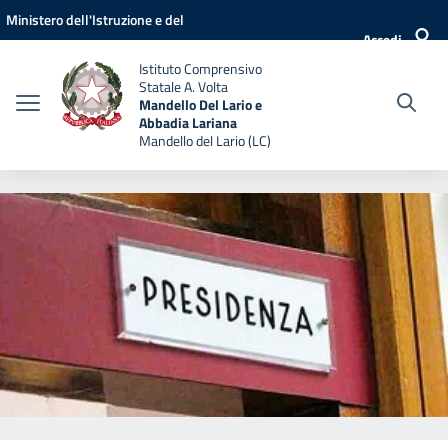
Vai ai contenuti
Vai al menu di navigazione
Vai al footer
Ministero dell'Istruzione e del
Accedi
Merito
Istituto Comprensivo
Statale A. Volta
Mandello Del Lario e
Abbadia Lariana
Mandello del Lario (LC)