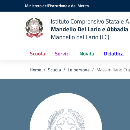
Vai ai contenuti
Vai al menu di navigazione
Vai al footer
Ministero dell'Istruzione e del Merito
Istituto Comprensivo Statale A.
Mandello Del Lario e Abbadia
Mandello del Lario (LC)
Scuola
Servizi
Novità
Didattica
Home
Scuola
Le persone
Massimiliano Cra