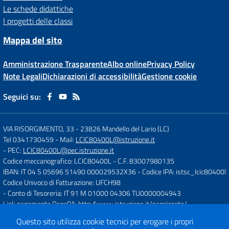
Le schede didattiche
I progetti delle classi
Mappa del sito
Amministrazione Trasparente
Albo online
Privacy Policy
Note Legali
Dichiarazioni di accessibilità
Gestione cookie
Seguici su:
VIA RISORGIMENTO, 33
-
23826 Mandello del Lario (LC)
Tel 0341730459
- Mail:
LCIC80400L@istruzione.it
- PEC:
LCIC80400L@pec.istruzione.it
Codice meccanografico: LCIC80400L
- C.F. 83007980135
IBAN: IT 04 S 05696 51490 000029532X36
- Codice IPA: istsc_lcic80400l
Codice Univoco di Fatturazione: UFCH98
- Conto di Tesoreria: IT 91 M 01000 04306 TU0000004943
Link pagamento PagoPA:
http://www.istruzione.it/pagoinrete/
Questo sito utilizza cookie tecnici per erogare i propri