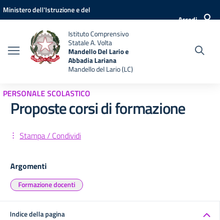
Vai ai contenuti
Vai al menu di navigazione
Vai al footer
Ministero dell'Istruzione e del
Accedi
Merito
Istituto Comprensivo
Statale A. Volta
Mandello Del Lario e
Abbadia Lariana
Mandello del Lario (LC)
PERSONALE SCOLASTICO
Proposte corsi di formazione
Stampa / Condividi
Argomenti
Formazione docenti
Indice della pagina