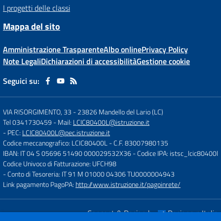
I progetti delle classi
Mappa del sito
Amministrazione Trasparente
Albo online
Privacy Policy
Note Legali
Dichiarazioni di accessibilità
Gestione cookie
Seguici su:
VIA RISORGIMENTO, 33
-
23826 Mandello del Lario (LC)
Tel 0341730459
- Mail:
LCIC80400L@istruzione.it
- PEC:
LCIC80400L@pec.istruzione.it
Codice meccanografico: LCIC80400L
- C.F. 83007980135
IBAN: IT 04 S 05696 51490 000029532X36
- Codice IPA: istsc_lcic80400l
Codice Univoco di Fatturazione: UFCH98
- Conto di Tesoreria: IT 91 M 01000 04306 TU0000004943
Link pagamento PagoPA:
http://www.istruzione.it/pagoinrete/
Concept & Design by
Designers Italia