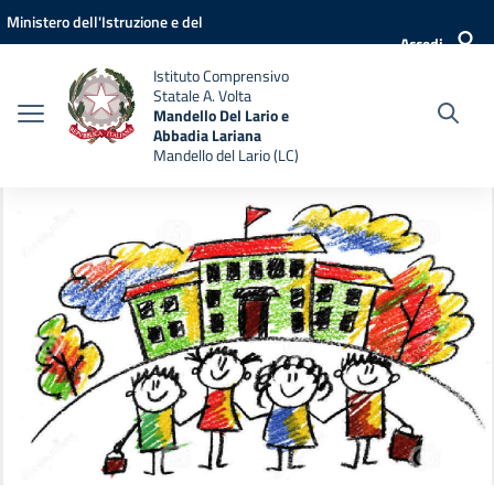
Vai ai contenuti
Vai al menu di navigazione
Vai al footer
Ministero dell'Istruzione e del
Accedi
Merito
Istituto Comprensivo
Statale A. Volta
Mandello Del Lario e
Abbadia Lariana
Mandello del Lario (LC)