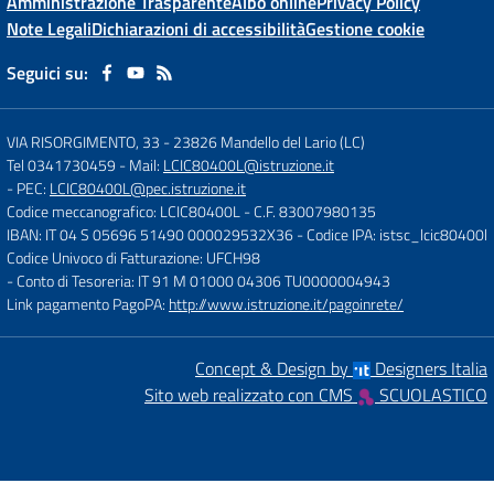
Amministrazione Trasparente
Albo online
Privacy Policy
Note Legali
Dichiarazioni di accessibilità
Gestione cookie
Seguici su:
VIA RISORGIMENTO, 33
-
23826 Mandello del Lario (LC)
Tel 0341730459
- Mail:
LCIC80400L@istruzione.it
- PEC:
LCIC80400L@pec.istruzione.it
Codice meccanografico: LCIC80400L
- C.F. 83007980135
IBAN: IT 04 S 05696 51490 000029532X36
- Codice IPA: istsc_lcic80400l
Codice Univoco di Fatturazione: UFCH98
- Conto di Tesoreria: IT 91 M 01000 04306 TU0000004943
Link pagamento PagoPA:
http://www.istruzione.it/pagoinrete/
Concept & Design by
Designers Italia
Sito web realizzato con CMS
SCUOLASTICO