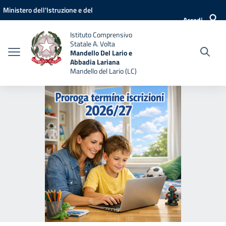
Vai ai contenuti
Vai al menu di navigazione
Vai al footer
Ministero dell'Istruzione e del
Accedi
Merito
Istituto Comprensivo
Statale A. Volta
Mandello Del Lario e
Abbadia Lariana
Mandello del Lario (LC)