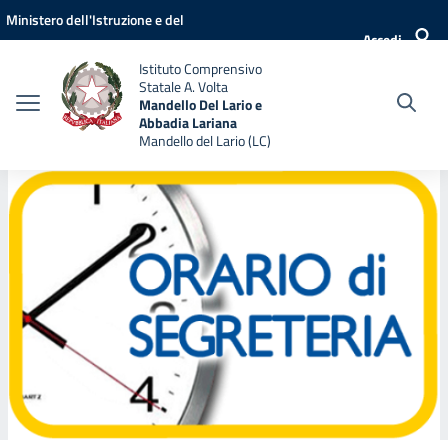
Vai ai contenuti
Vai al menu di navigazione
Vai al footer
Ministero dell'Istruzione e del
Accedi
Merito
Istituto Comprensivo
Statale A. Volta
Mandello Del Lario e
Abbadia Lariana
Mandello del Lario (LC)