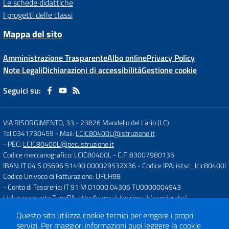
Le schede didattiche
I progetti delle classi
Mappa del sito
Amministrazione Trasparente
Albo online
Privacy Policy
Note Legali
Dichiarazioni di accessibilità
Gestione cookie
Seguici su:
VIA RISORGIMENTO, 33
-
23826 Mandello del Lario (LC)
Tel 0341730459
- Mail:
LCIC80400L@istruzione.it
- PEC:
LCIC80400L@pec.istruzione.it
Codice meccanografico: LCIC80400L
- C.F. 83007980135
IBAN: IT 04 S 05696 51490 000029532X36
- Codice IPA: istsc_lcic80400l
Codice Univoco di Fatturazione: UFCH98
- Conto di Tesoreria: IT 91 M 01000 04306 TU0000004943
Link pagamento PagoPA:
http://www.istruzione.it/pagoinrete/
Questo sito utilizza cookie tecnici per erogare i propri
servizi.
Per maggiori informazioni puoi leggere la
cookie
Concept & Design by
Designers Italia