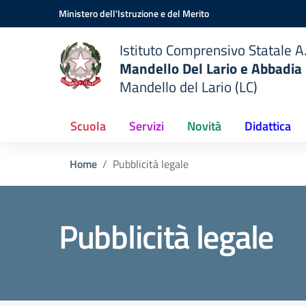
Vai ai contenuti
Vai al menu di navigazione
Vai al footer
Ministero dell'Istruzione e del Merito
Istituto Comprensivo Statale A.
Mandello Del Lario e Abbadia
Mandello del Lario (LC)
Scuola
Servizi
Novità
Didattica
Home
Pubblicità legale
Pubblicità legale