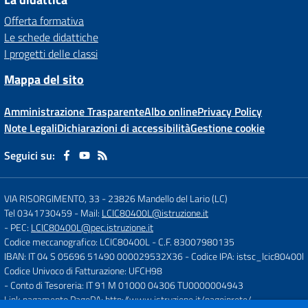
Offerta formativa
Le schede didattiche
I progetti delle classi
Mappa del sito
Amministrazione Trasparente
Albo online
Privacy Policy
Note Legali
Dichiarazioni di accessibilità
Gestione cookie
Seguici su:
VIA RISORGIMENTO, 33
-
23826 Mandello del Lario (LC)
Tel 0341730459
- Mail:
LCIC80400L@istruzione.it
- PEC:
LCIC80400L@pec.istruzione.it
Codice meccanografico: LCIC80400L
- C.F. 83007980135
IBAN: IT 04 S 05696 51490 000029532X36
- Codice IPA: istsc_lcic80400l
Codice Univoco di Fatturazione: UFCH98
- Conto di Tesoreria: IT 91 M 01000 04306 TU0000004943
Link pagamento PagoPA:
http://www.istruzione.it/pagoinrete/