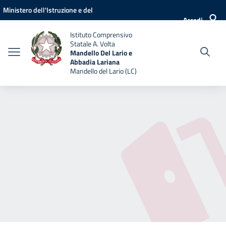
Vai ai contenuti
Vai al menu di navigazione
Vai al footer
Ministero dell'Istruzione e del
Accedi
Merito
Istituto Comprensivo
Statale A. Volta
Mandello Del Lario e
Abbadia Lariana
Mandello del Lario (LC)