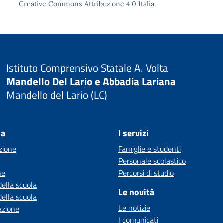
Creative Commons Attribuzione 4.0
Italia.
Istituto Comprensivo Statale A. Volta
Mandello Del Lario e Abbadia Lariana
Mandello del Lario (LC)
la
I servizi
zione
Famiglie e studenti
Personale scolastico
ne
Percorsi di studio
della scuola
Le novità
della scuola
Le notizie
azione
I comunicati