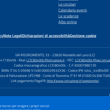
Le circolari
Calendario eventi
Le scadenze
Albo online
cy
Note Legali
Dichiarazioni di accessibilità
Gestione cookie
VIA RISORGIMENTO, 33
-
23826 Mandello del Lario (LC)
0341730459
- Mail:
LCIC80400L@istruzione.it
- PEC:
LCIC80400L@pec.istruzi
Codice meccanografico: LCIC80400L
- C.F. 83007980135
IBAN: IT 04 S 05696 51490 000029532X36
- Codice IPA: istsc_lcic80400l
voco di Fatturazione: UFCH98
- Conto di Tesoreria: IT 91 M 01000 04306 T
Link pagamento PagoPA:
http://www.istruzione.it/pagoinrete/
Sito w
e tecnici per erogare i propri servizi.