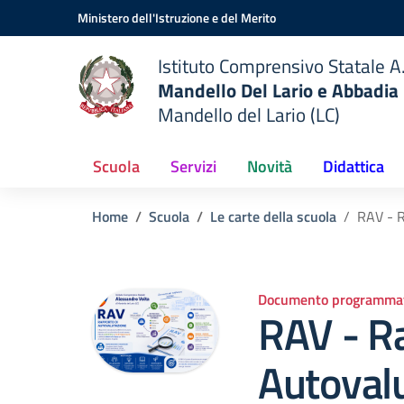
Vai ai contenuti
Vai al menu di navigazione
Vai al footer
Ministero dell'Istruzione e del Merito
Istituto Comprensivo Statale A.
Mandello Del Lario e Abbadia
Mandello del Lario (LC)
Scuola
Servizi
Novità
Didattica
Home
Scuola
Le carte della scuola
RAV - R
Documento programmat
RAV - R
Autoval