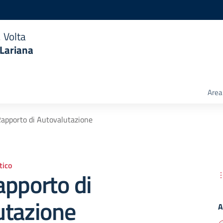
 Volta
 Lariana
Area 
apporto di Autovalutazione
ico
apporto di
utazione
A