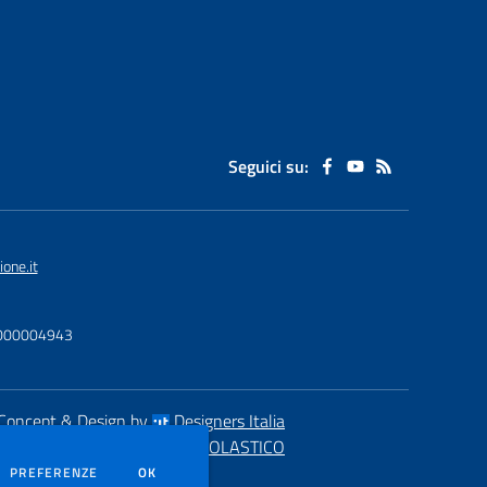
Seguici su:
one.it
U0000004943
Concept & Design by
Designers Italia
eb realizzato con CMS
SCUOLASTICO
DEI COOKIE
PREFERENZE
OK