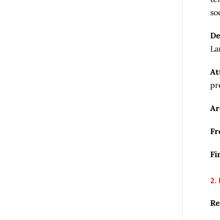
so
De
La
At
pr
Ar
Fr
Fi
2.
Re