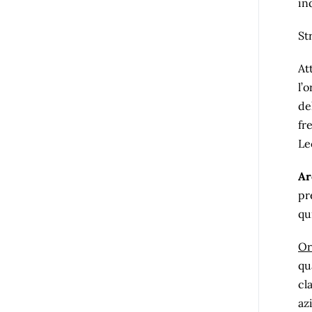
in
St
At
l’
de
fr
Le
Ar
pr
qu
Or
qu
cl
az