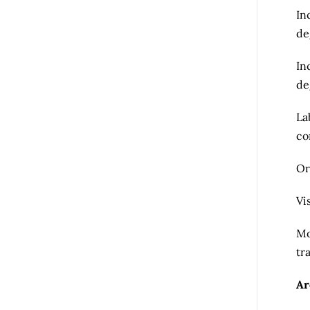
In
de
In
de
La
co
Or
Vi
Mo
tr
Ar