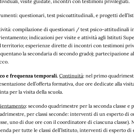
dividuali, visite guidate, incontri con testimoni privilegiati.
rumenti: questionari, test psicoattitudinali, e progetti dell’Is
tività: compilazione di questionari / test psico-attitudinali 
orientamento; indicazioni per visite e attività agli Istituti Su
l territorio; esperienze dirette di incontri con testimoni priv
equentano la secondaria di secondo grado); partecipazione all
cco.
co e frequenza temporali.
Continuità
: nel primo quadrimestr
esentazione dell’offerta formativa, due ore dedicate alla visit
inta per la visita della scuola.
ientamento
: secondo quadrimestre per la seconda classe e 
adrimestre, per classi seconde: interventi di un esperto di 
asse, uno di due ore con il coordinatore di ciascuna classe). N
ienda per tutte le classi dell’Istituto, interventi di esperto 