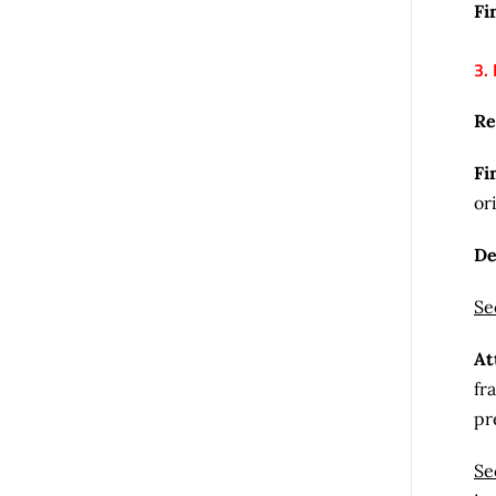
Fi
3.
Re
Fi
or
De
Se
At
fr
pr
Se