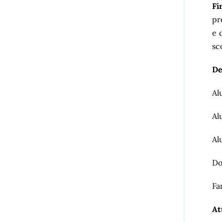
Fi
pr
e 
sc
De
Al
Al
Al
Do
Fa
At