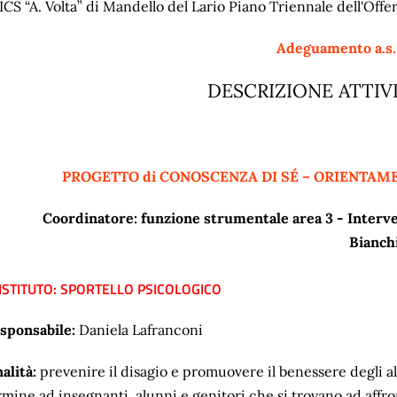
ICS “A. Volta” di Mandello del Lario Piano Triennale dell'Of
Adeguamento a.s
DESCRIZIONE ATTIV
PROGETTO di CONOSCENZA DI SÉ – ORIENTAME
Coordinatore: funzione strumentale area 3 - Interven
Bianch
 ISTITUTO: SPORTELLO PSICOLOGICO
sponsabile:
Daniela Lafranconi
nalità:
prevenire il disagio e promuovere il benessere degli a
rmine ad insegnanti, alunni e genitori che si trovano ad affront