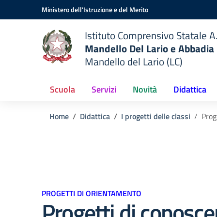
Vai ai contenuti
Vai al menu di navigazione
Vai al footer
Ministero dell'Istruzione e del Merito
Istituto Comprensivo Statale A.
Mandello Del Lario e Abbadia
Mandello del Lario (LC)
Scuola
Servizi
Novità
Didattica
Home
Didattica
I progetti delle classi
Prog
PROGETTI DI ORIENTAMENTO
Progetti di conosce