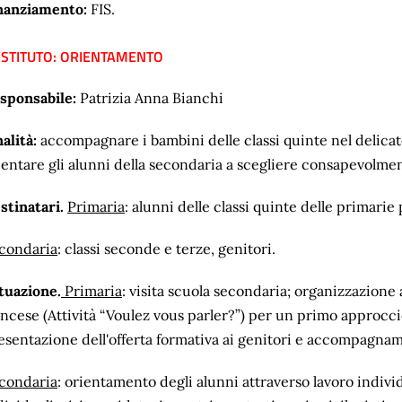
nanziamento:
FIS.
 ISTITUTO: ORIENTAMENTO
sponsabile:
Patrizia Anna Bianchi
nalità:
accompagnare i bambini delle classi quinte nel delicat
ientare gli alunni della secondaria a scegliere consapevolme
stinatari.
Primaria
: alunni delle classi quinte delle primarie 
condaria
:
classi seconde e terze, genitori.
tuazione.
Primaria
:
visita scuola secondaria; organizzazione a
ancese (Attività “Voulez vous parler?”) per un primo approccio
esentazione dell'offerta formativa ai genitori e accompagname
condaria
: orientamento degli alunni attraverso lavoro individ