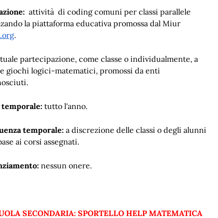
azione:
attività di coding comuni per classi parallele
izzando la piattaforma educativa promossa dal Miur
.org
.
tuale partecipazione, come classe o individualmente,
a
 e giochi logici-matematici, promossi da enti
nosciuti.
 temporale:
tutto l'anno.
uenza temporale:
a discrezione delle classi o degli alunni
base ai corsi assegnati.
nziamento:
nessun onere.
CUOLA SECONDARIA:
SPORTELLO HELP MATEMATICA