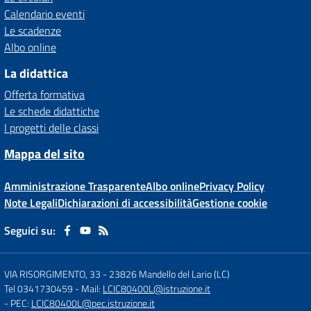
Calendario eventi
Le scadenze
Albo online
La didattica
Offerta formativa
Le schede didattiche
I progetti delle classi
Mappa del sito
Amministrazione Trasparente
Albo online
Privacy Policy
Note Legali
Dichiarazioni di accessibilità
Gestione cookie
Seguici su:
VIA RISORGIMENTO, 33
-
23826 Mandello del Lario (LC)
Tel 0341730459
- Mail:
LCIC80400L@istruzione.it
- PEC:
LCIC80400L@pec.istruzione.it