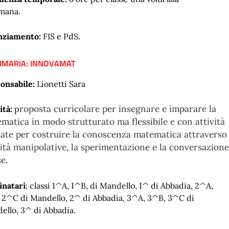
imana.
nziamento:
FIS e PdS.
RIMARIA: INNOVAMAT
onsabile:
Lionetti Sara
roposta curricolare per insegnare e imparare la
ità:
p
matica in modo strutturato ma flessibile e con attività
ate per costruire la conoscenza matematica attraverso 
vità manipolative, la sperimentazione e la conversazione
se.
inatari
: classi 1^A, 1^B, di Mandello, 1^ di Abbadia, 2^A,
 2^C di Mandello, 2^ di Abbadia, 3^A, 3^B, 3^C di
ello, 3^ di Abbadia.