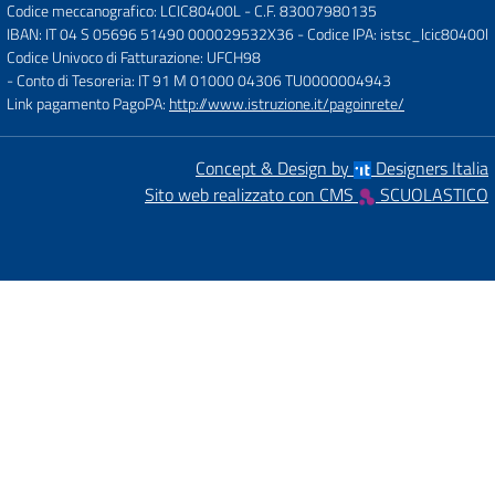
Codice meccanografico: LCIC80400L
- C.F. 83007980135
IBAN: IT 04 S 05696 51490 000029532X36
- Codice IPA: istsc_lcic80400l
Codice Univoco di Fatturazione: UFCH98
- Conto di Tesoreria: IT 91 M 01000 04306 TU0000004943
Link pagamento PagoPA:
http://www.istruzione.it/pagoinrete/
Concept & Design by
Designers Italia
Sito web realizzato con CMS
SCUOLASTICO