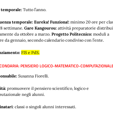
 temporale:
Tutto l’anno.
uenza temporale: Eureka! Funziona!:
minimo 20 ore per cla
/8 settimane.
Gare Kangourou:
attività preparatorie distribu
ramente da ottobre a marzo.
Progetto Politecnico:
moduli a
ire da gennaio, secondo calendario condiviso con l’ente.
nziamento:
FIS e PdS.
ECONDARIA: PENSIERO LOGICO-MATEMATICO-COMPUTAZIONAL
onsabile:
Susanna Fiorelli.
ità:
promuovere il pensiero scientifico, logico e
utazionale negli alunni.
inatari
: classi o singoli alunni interessati.