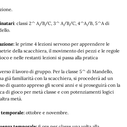
zione.
inatari
: classi 2^ A/B/C, 3^ A/B/C, 4^A/B, 5^A di
ello.
azione:
le prime 4 lezioni servono per apprendere le
etrie della scacchiera, il movimento dei pezzi e le regole
ioco e nelle restanti lezioni si passa alla pratica
verso il lavoro di gruppo. Per la classe 5^ di Mandello,
a già familiarità con la scacchiera, si procederà ad un
so di quanto appreso gli scorsi anni e si proseguirà con la
ica di gioco per metà classe e con potenziamenti logici
’altra metà.
 temporale:
ottobre e novembre.
uenza temporale:
6 ore per classe una volta alla