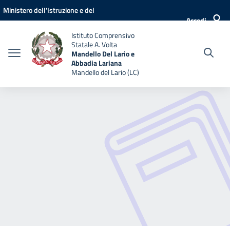
Vai ai contenuti
Vai al menu di navigazione
Vai al footer
Ministero dell'Istruzione e del
Accedi
Merito
Istituto Comprensivo
Statale A. Volta
Mandello Del Lario e
Abbadia Lariana
Mandello del Lario (LC)