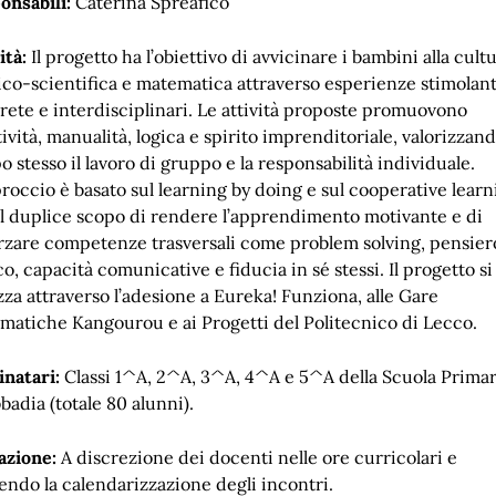
onsabili:
Caterina Spreafico
ità:
Il progetto ha l’obiettivo di avvicinare i bambini alla cult
ico-scientifica e matematica attraverso esperienze stimolant
rete e interdisciplinari. Le attività proposte promuovono
ività, manualità, logica e spirito imprenditoriale, valorizzand
 stesso il lavoro di gruppo e la responsabilità individuale.
roccio è basato sul learning by doing e sul cooperative learn
il duplice scopo di rendere l’apprendimento motivante e di
orzare competenze trasversali come problem solving, pensier
co, capacità comunicative e fiducia in sé stessi. Il progetto si
zza attraverso l’adesione a Eureka! Funziona, alle Gare
matiche Kangourou e ai Progetti del Politecnico di Lecco.
inatari:
Classi 1^A, 2^A, 3^A, 4^A e 5^A della Scuola Primar
badia (totale 80 alunni).
azione:
A discrezione dei docenti nelle ore curricolari e
endo la calendarizzazione degli incontri.