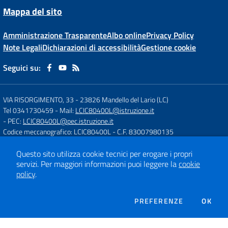
Mappa del sito
Amministrazione Trasparente
Albo online
Privacy Policy
Note Legali
Dichiarazioni di accessibilità
Gestione cookie
Seguici su:
VIA RISORGIMENTO, 33
-
23826 Mandello del Lario (LC)
Tel 0341730459
- Mail:
LCIC80400L@istruzione.it
- PEC:
LCIC80400L@pec.istruzione.it
Codice meccanografico: LCIC80400L
- C.F. 83007980135
IBAN: IT 04 S 05696 51490 000029532X36
- Codice IPA: istsc_lcic80400l
Codice Univoco di Fatturazione: UFCH98
Questo sito utilizza cookie tecnici per erogare i propri
servizi.
Per maggiori informazioni puoi leggere la
cookie
- Conto di Tesoreria: IT 91 M 01000 04306 TU0000004943
policy
.
Link pagamento PagoPA:
http://www.istruzione.it/pagoinrete/
DEI COOKIE
PREFERENZE
OK
Concept & Design by
Designers Italia
Sito web realizzato con CMS
SCUOLASTICO