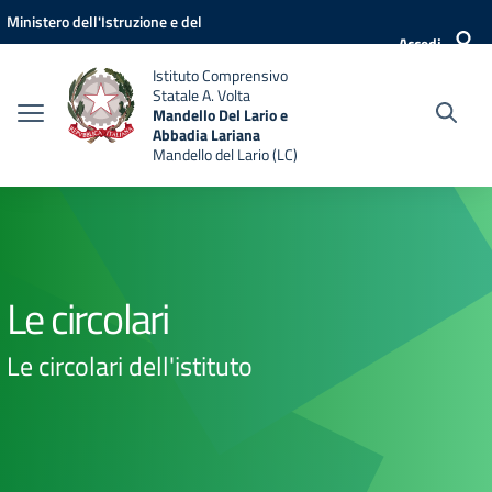
Vai ai contenuti
Vai al menu di navigazione
Vai al footer
Ministero dell'Istruzione e del
Accedi
Merito
Istituto Comprensivo
Statale A. Volta
Mandello Del Lario e
Abbadia Lariana
Mandello del Lario (LC)
Le circolari
Le circolari dell'istituto