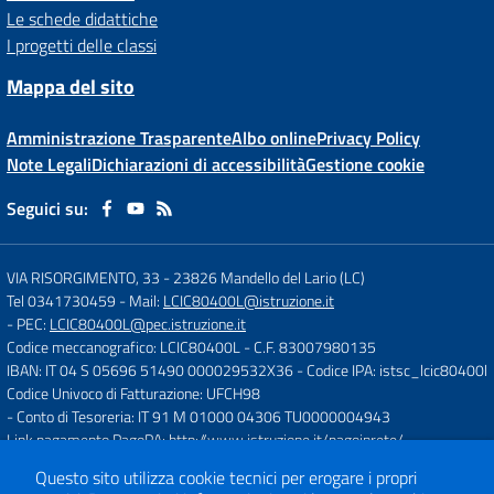
Le schede didattiche
I progetti delle classi
Mappa del sito
Amministrazione Trasparente
Albo online
Privacy Policy
Note Legali
Dichiarazioni di accessibilità
Gestione cookie
Seguici su:
VIA RISORGIMENTO, 33
-
23826 Mandello del Lario (LC)
Tel 0341730459
- Mail:
LCIC80400L@istruzione.it
- PEC:
LCIC80400L@pec.istruzione.it
Codice meccanografico: LCIC80400L
- C.F. 83007980135
IBAN: IT 04 S 05696 51490 000029532X36
- Codice IPA: istsc_lcic80400l
Codice Univoco di Fatturazione: UFCH98
- Conto di Tesoreria: IT 91 M 01000 04306 TU0000004943
Link pagamento PagoPA:
http://www.istruzione.it/pagoinrete/
Questo sito utilizza cookie tecnici per erogare i propri