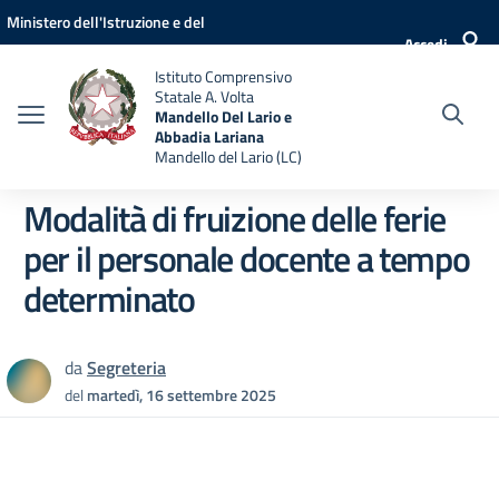
Vai ai contenuti
Vai al menu di navigazione
Vai al footer
Ministero dell'Istruzione e del
Accedi
Merito
Istituto Comprensivo
Statale A. Volta
Mandello Del Lario e
Abbadia Lariana
Mandello del Lario (LC)
Modalità di fruizione delle ferie
per il personale docente a tempo
determinato
da
Segreteria
del
martedì, 16 settembre 2025