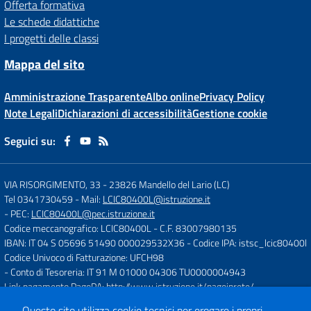
Offerta formativa
Le schede didattiche
I progetti delle classi
Mappa del sito
Amministrazione Trasparente
Albo online
Privacy Policy
Note Legali
Dichiarazioni di accessibilità
Gestione cookie
Seguici su:
VIA RISORGIMENTO, 33
-
23826 Mandello del Lario (LC)
Tel 0341730459
- Mail:
LCIC80400L@istruzione.it
- PEC:
LCIC80400L@pec.istruzione.it
Codice meccanografico: LCIC80400L
- C.F. 83007980135
IBAN: IT 04 S 05696 51490 000029532X36
- Codice IPA: istsc_lcic80400l
Codice Univoco di Fatturazione: UFCH98
- Conto di Tesoreria: IT 91 M 01000 04306 TU0000004943
Link pagamento PagoPA:
http://www.istruzione.it/pagoinrete/
Questo sito utilizza cookie tecnici per erogare i propri