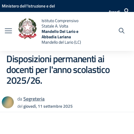
Vai ai contenuti
Vai al menu di navigazione
Vai al footer
Ministero dell'Istruzione e del
Accedi
Merito
Istituto Comprensivo
Statale A. Volta
Mandello Del Lario e
Abbadia Lariana
Mandello del Lario (LC)
Disposizioni permanenti ai
docenti per l'anno scolastico
2025/26.
da
Segreteria
del
giovedì, 11 settembre 2025