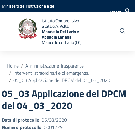
Vai ai contenuti
Vai al menu di navigazione
Vai al footer
Ministero dell'Istruzione e del
Accedi
Merito
Istituto Comprensivo
Statale A. Volta
Mandello Del Lario e
Abbadia Lariana
Mandello del Lario (LC)
Home
Amministrazione Trasparente
Interventi straordinari e di emergenza
05_03 Applicazione del DPCM del 04_03_2020
05_03 Applicazione del DPCM
del 04_03_2020
Data di protocollo
: 05/03/2020
Numero protocollo
: 0001229