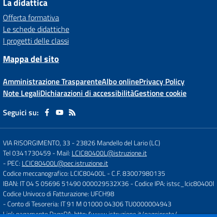
La didattica
Offerta formativa
Le schede didattiche
I progetti delle classi
Mappa del sito
Amministrazione Trasparente
Albo online
Privacy Policy
Note Legali
Dichiarazioni di accessibilità
Gestione cookie
Seguici su:
VIA RISORGIMENTO, 33
-
23826 Mandello del Lario (LC)
Tel 0341730459
- Mail:
LCIC80400L@istruzione.it
- PEC:
LCIC80400L@pec.istruzione.it
Codice meccanografico: LCIC80400L
- C.F. 83007980135
IBAN: IT 04 S 05696 51490 000029532X36
- Codice IPA: istsc_lcic80400l
Codice Univoco di Fatturazione: UFCH98
- Conto di Tesoreria: IT 91 M 01000 04306 TU0000004943
Link pagamento PagoPA:
http://www.istruzione.it/pagoinrete/