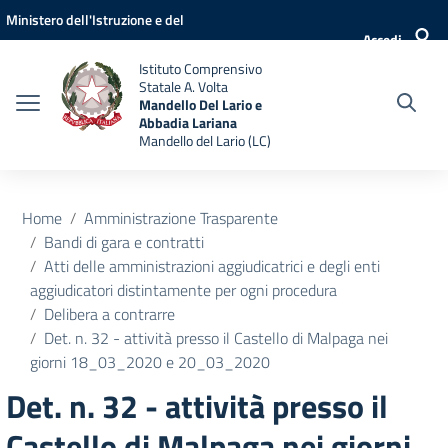
Vai ai contenuti
Vai al menu di navigazione
Vai al footer
Ministero dell'Istruzione e del
Accedi
Merito
Istituto Comprensivo
Statale A. Volta
Mandello Del Lario e
Abbadia Lariana
Mandello del Lario (LC)
Home
Amministrazione Trasparente
Bandi di gara e contratti
Atti delle amministrazioni aggiudicatrici e degli enti
aggiudicatori distintamente per ogni procedura
Delibera a contrarre
Det. n. 32 - attività presso il Castello di Malpaga nei
giorni 18_03_2020 e 20_03_2020
Det. n. 32 - attività presso il
Castello di Malpaga nei giorni