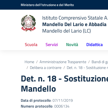
Vai ai contenuti
Vai al menu di navigazione
Vai al footer
Ministero dell'Istruzione e del Merito
Istituto Comprensivo Statale A.
Mandello Del Lario e Abbadia
Mandello del Lario (LC)
Scuola
Servizi
Novità
Didattica
Home
Amministrazione Trasparente
Bandi di g
Delibera a contrarre
Det. n. 18 - Sostituzione
Det. n. 18 - Sostituzio
Mandello
Data di protocollo
: 07/11/2019
Numero protocollo
: 0006134