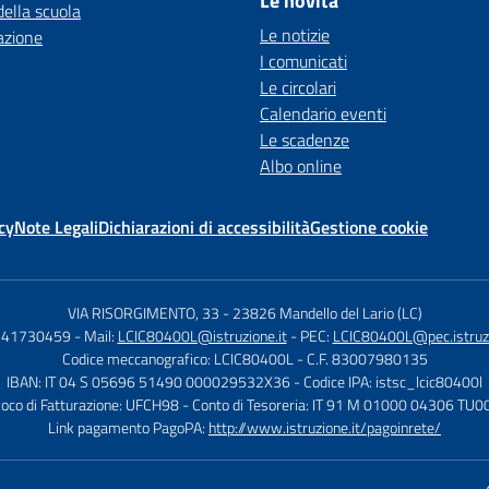
Le novità
della scuola
Le notizie
azione
I comunicati
Le circolari
Calendario eventi
Le scadenze
Albo online
cy
Note Legali
Dichiarazioni di accessibilità
Gestione cookie
VIA RISORGIMENTO, 33
-
23826 Mandello del Lario (LC)
0341730459
- Mail:
LCIC80400L@istruzione.it
- PEC:
LCIC80400L@pec.istruzi
Codice meccanografico: LCIC80400L
- C.F. 83007980135
IBAN: IT 04 S 05696 51490 000029532X36
- Codice IPA: istsc_lcic80400l
voco di Fatturazione: UFCH98
- Conto di Tesoreria: IT 91 M 01000 04306 T
Link pagamento PagoPA:
http://www.istruzione.it/pagoinrete/