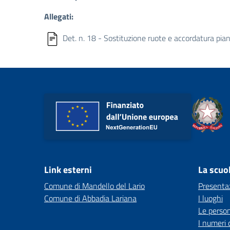
Allegati:
Det. n. 18 - Sostituzione ruote e accordatura pia
Link esterni
La scuo
Comune di Mandello del Lario
Presenta
Comune di Abbadia Lariana
I luoghi
Le perso
I numeri 