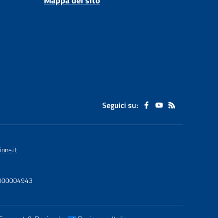
Mappa del sito
Seguici su:
one.it
U0000004943