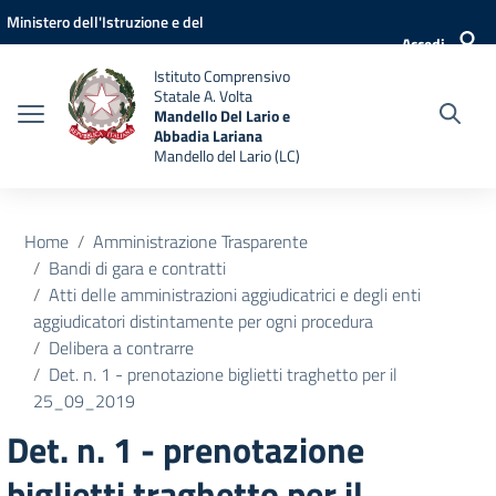
Vai ai contenuti
Vai al menu di navigazione
Vai al footer
Ministero dell'Istruzione e del
Accedi
Merito
Istituto Comprensivo
Statale A. Volta
Mandello Del Lario e
Abbadia Lariana
Mandello del Lario (LC)
Home
Amministrazione Trasparente
Bandi di gara e contratti
Atti delle amministrazioni aggiudicatrici e degli enti
aggiudicatori distintamente per ogni procedura
Delibera a contrarre
Det. n. 1 - prenotazione biglietti traghetto per il
25_09_2019
Det. n. 1 - prenotazione
biglietti traghetto per il