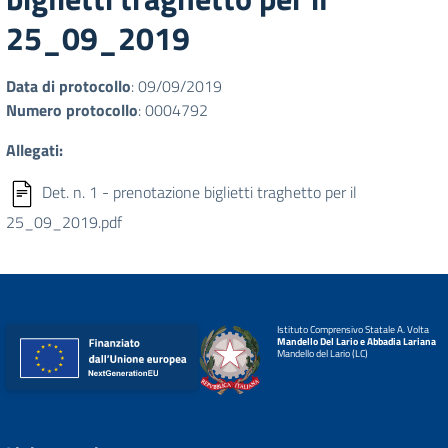
25_09_2019
Data di protocollo
: 09/09/2019
Numero protocollo
: 0004792
Allegati:
Det. n. 1 - prenotazione biglietti traghetto per il
25_09_2019.pdf
Istituto Comprensivo Statale A. Volta
Mandello Del Lario e Abbadia Lariana
Mandello del Lario (LC)