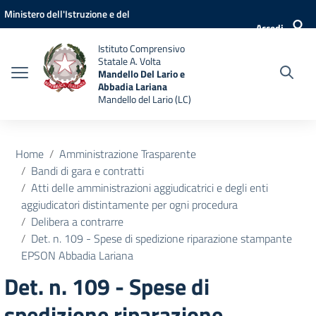
Vai ai contenuti
Vai al menu di navigazione
Vai al footer
Ministero dell'Istruzione e del
Accedi
Merito
Istituto Comprensivo
Statale A. Volta
Mandello Del Lario e
Abbadia Lariana
Mandello del Lario (LC)
Home
Amministrazione Trasparente
Bandi di gara e contratti
Atti delle amministrazioni aggiudicatrici e degli enti
aggiudicatori distintamente per ogni procedura
Delibera a contrarre
Det. n. 109 - Spese di spedizione riparazione stampante
EPSON Abbadia Lariana
Det. n. 109 - Spese di
spedizione riparazione