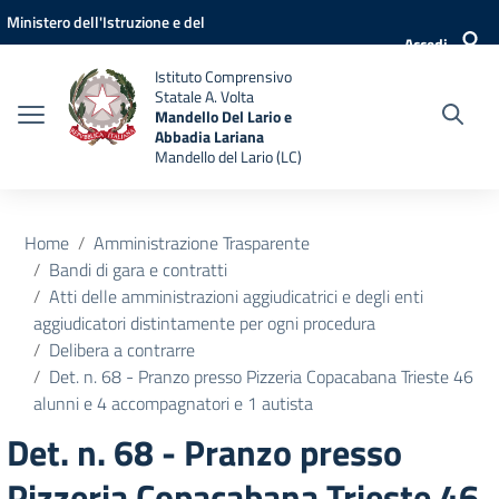
Vai ai contenuti
Vai al menu di navigazione
Vai al footer
Ministero dell'Istruzione e del
Accedi
Merito
Istituto Comprensivo
Statale A. Volta
Mandello Del Lario e
Abbadia Lariana
Mandello del Lario (LC)
Home
Amministrazione Trasparente
Bandi di gara e contratti
Atti delle amministrazioni aggiudicatrici e degli enti
aggiudicatori distintamente per ogni procedura
Delibera a contrarre
Det. n. 68 - Pranzo presso Pizzeria Copacabana Trieste 46
alunni e 4 accompagnatori e 1 autista
Det. n. 68 - Pranzo presso
Pizzeria Copacabana Trieste 46