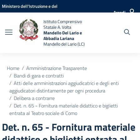
Vai ai contenuti
Vai al menu di navigazione
Vai al footer
Ministero dell'Istruzione e del
Accedi
Merito
Istituto Comprensivo
Statale A. Volta
Mandello Del Lario e
Abbadia Lariana
Mandello del Lario (LC)
Home
Amministrazione Trasparente
Bandi di gara e contratti
Atti delle amministrazioni aggiudicatrici e degli enti
aggiudicatori distintamente per ogni procedura
Delibera a contrarre
Det. n. 65 - Fornitura materiale didattico e biglietti
entrata al Teatro sociale di Como
Det. n. 65 - Fornitura materiale
didattico e biglietti entrata al