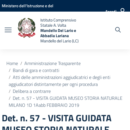
Vai ai contenuti
Vai al menu di navigazione
Vai al footer
Ministero dell'Istruzione e del
Accedi
Merito
Istituto Comprensivo
Statale A. Volta
Mandello Del Lario e
Abbadia Lariana
Mandello del Lario (LC)
Home
Amministrazione Trasparente
Bandi di gara e contratti
Atti delle amministrazioni aggiudicatrici e degli enti
aggiudicatori distintamente per ogni procedura
Delibera a contrarre
Det. n. 57 - VISITA GUIDATA MUSEO STORIA NATURALE
MILANO 1D 1Aabb FEBBRAIO 2019
Det. n. 57 - VISITA GUIDATA
MUSEO STORIA NATURALE