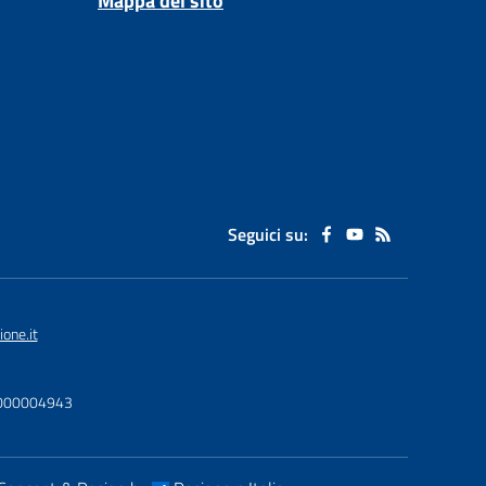
Mappa del sito
Seguici su:
one.it
U0000004943