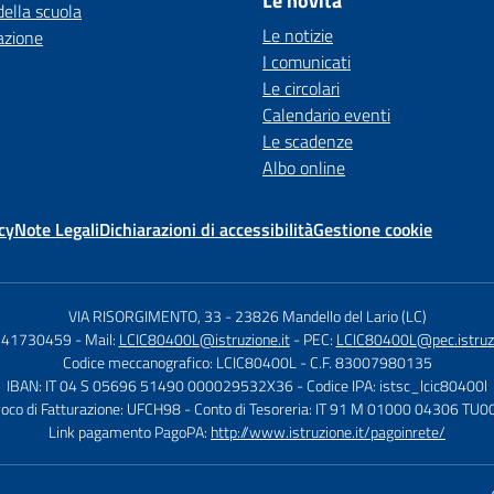
Le novità
della scuola
Le notizie
azione
I comunicati
Le circolari
Calendario eventi
Le scadenze
Albo online
cy
Note Legali
Dichiarazioni di accessibilità
Gestione cookie
VIA RISORGIMENTO, 33
-
23826 Mandello del Lario (LC)
0341730459
- Mail:
LCIC80400L@istruzione.it
- PEC:
LCIC80400L@pec.istruzi
Codice meccanografico: LCIC80400L
- C.F. 83007980135
IBAN: IT 04 S 05696 51490 000029532X36
- Codice IPA: istsc_lcic80400l
voco di Fatturazione: UFCH98
- Conto di Tesoreria: IT 91 M 01000 04306 T
Link pagamento PagoPA:
http://www.istruzione.it/pagoinrete/