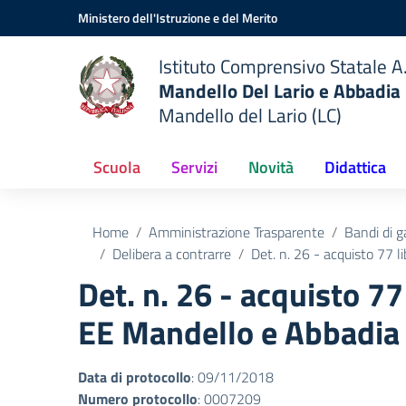
Vai ai contenuti
Vai al menu di navigazione
Vai al footer
Ministero dell'Istruzione e del Merito
Istituto Comprensivo Statale A.
Mandello Del Lario e Abbadia
Mandello del Lario (LC)
Scuola
Servizi
Novità
Didattica
Home
Amministrazione Trasparente
Bandi di g
Delibera a contrarre
Det. n. 26 - acquisto 77 
Det. n. 26 - acquisto 7
EE Mandello e Abbadia
Data di protocollo
: 09/11/2018
Numero protocollo
: 0007209