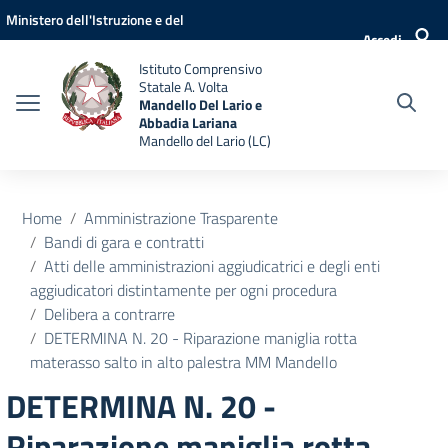
Vai ai contenuti
Vai al menu di navigazione
Vai al footer
Ministero dell'Istruzione e del
Accedi
Merito
Istituto Comprensivo
Statale A. Volta
Mandello Del Lario e
Abbadia Lariana
Mandello del Lario (LC)
Home
Amministrazione Trasparente
Bandi di gara e contratti
Atti delle amministrazioni aggiudicatrici e degli enti
aggiudicatori distintamente per ogni procedura
Delibera a contrarre
DETERMINA N. 20 - Riparazione maniglia rotta
materasso salto in alto palestra MM Mandello
DETERMINA N. 20 -
Riparazione maniglia rotta