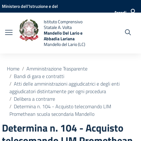
Vai ai contenuti
Vai al menu di navigazione
Vai al footer
Ministero dell'Istruzione e del
Accedi
Merito
Istituto Comprensivo
Statale A. Volta
Mandello Del Lario e
Abbadia Lariana
Mandello del Lario (LC)
Home
Amministrazione Trasparente
Bandi di gara e contratti
Atti delle amministrazioni aggiudicatrici e degli enti
aggiudicatori distintamente per ogni procedura
Delibera a contrarre
Determina n. 104 - Acquisto telecomando LIM
Promethean scuola secondaria Mandello
Determina n. 104 - Acquisto
telecomando LIM Promethean