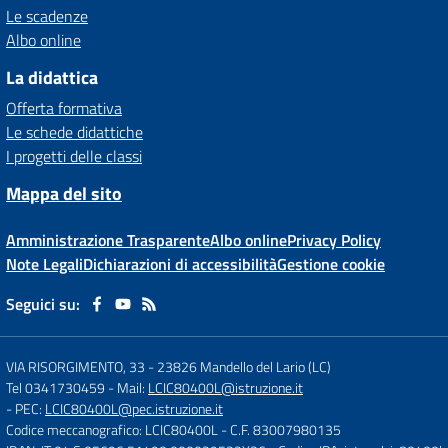
Le scadenze
Albo online
La didattica
Offerta formativa
Le schede didattiche
I progetti delle classi
Mappa del sito
Amministrazione Trasparente
Albo online
Privacy Policy
Note Legali
Dichiarazioni di accessibilità
Gestione cookie
Seguici su:
VIA RISORGIMENTO, 33
-
23826 Mandello del Lario (LC)
Tel 0341730459
- Mail:
LCIC80400L@istruzione.it
- PEC:
LCIC80400L@pec.istruzione.it
Codice meccanografico: LCIC80400L
- C.F. 83007980135