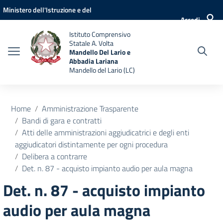
Vai ai contenuti
Vai al menu di navigazione
Vai al footer
Ministero dell'Istruzione e del
Accedi
Merito
Istituto Comprensivo
Statale A. Volta
Mandello Del Lario e
Abbadia Lariana
Mandello del Lario (LC)
Home
Amministrazione Trasparente
Bandi di gara e contratti
Atti delle amministrazioni aggiudicatrici e degli enti
aggiudicatori distintamente per ogni procedura
Delibera a contrarre
Det. n. 87 - acquisto impianto audio per aula magna
Det. n. 87 - acquisto impianto
audio per aula magna