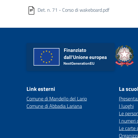
Det. n. 71 - Corso di wakeboard.pdf
Link esterni
La scuo
Comune di Mandello del Lario
Presenta
Comune di Abbadia Lariana
I luoghi
Le perso
I numeri 
Le carte 
Organizz