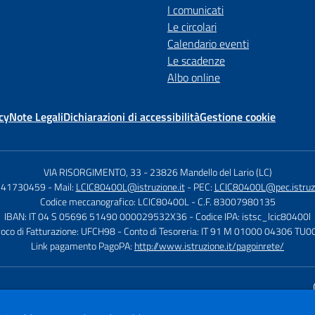
I comunicati
Le circolari
Calendario eventi
Le scadenze
Albo online
cy
Note Legali
Dichiarazioni di accessibilità
Gestione cookie
VIA RISORGIMENTO, 33
-
23826 Mandello del Lario (LC)
0341730459
- Mail:
LCIC80400L@istruzione.it
- PEC:
LCIC80400L@pec.istruzi
Codice meccanografico: LCIC80400L
- C.F. 83007980135
IBAN: IT 04 S 05696 51490 000029532X36
- Codice IPA: istsc_lcic80400l
voco di Fatturazione: UFCH98
- Conto di Tesoreria: IT 91 M 01000 04306 T
Link pagamento PagoPA:
http://www.istruzione.it/pagoinrete/
Sito w