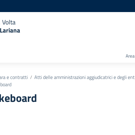
 Volta
 Lariana
Area 
ara e contratti
Atti delle amministrazioni aggiudicatrici e degli en
eboard
akeboard