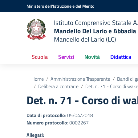
Vai ai contenuti
Vai al menu di navigazione
Vai al footer
Ministero dell'Istruzione e del Merito
Istituto Comprensivo Statale A.
Mandello Del Lario e Abbadia
Mandello del Lario (LC)
Scuola
Servizi
Novità
Didattica
Home
Amministrazione Trasparente
Bandi di g
Delibera a contrarre
Det. n. 71 - Corso di wak
Det. n. 71 - Corso di w
Data di protocollo
: 05/04/2018
Numero protocollo
: 0002267
Allegati: