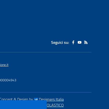
Seguici su:
one.it
U0000004943
Concept & Design by
Designers Italia
eb realizzato con CMS
SCUOLASTICO