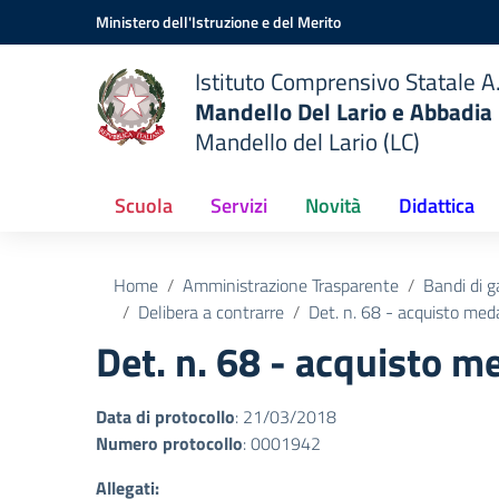
Vai ai contenuti
Vai al menu di navigazione
Vai al footer
Ministero dell'Istruzione e del Merito
Istituto Comprensivo Statale A.
Mandello Del Lario e Abbadia
Mandello del Lario (LC)
Scuola
Servizi
Novità
Didattica
Home
Amministrazione Trasparente
Bandi di g
Delibera a contrarre
Det. n. 68 - acquisto meda
Det. n. 68 - acquisto me
Data di protocollo
: 21/03/2018
Numero protocollo
: 0001942
Allegati: