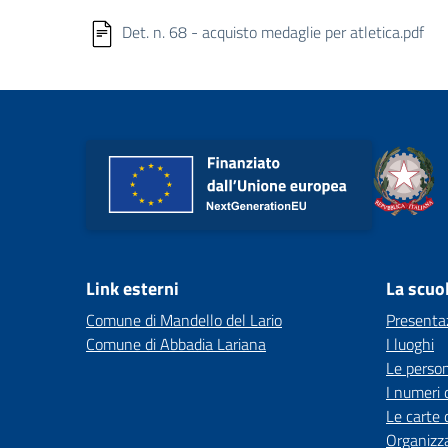
Det. n. 68 - acquisto medaglie per atletica.pdf
Link esterni
La scuo
Comune di Mandello del Lario
Presenta
Comune di Abbadia Lariana
I luoghi
Le perso
I numeri 
Le carte 
Organizz