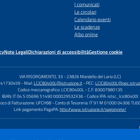
I comunicati
Le circolari
Calendario eventi
Le scadenze
Albo online
cy
Note Legali
Dichiarazioni di accessibilità
Gestione cookie
VIA RISORGIMENTO, 33
-
23826 Mandello del Lario (LC)
0341730459
- Mail:
LCIC80400L@istruzione.it
- PEC:
LCIC80400L@pec.istruzi
Codice meccanografico: LCIC80400L
- C.F. 83007980135
IBAN: IT 04 S 05696 51490 000029532X36
- Codice IPA: istsc_lcic80400l
voco di Fatturazione: UFCH98
- Conto di Tesoreria: IT 91 M 01000 04306 T
Link pagamento PagoPA:
http://www.istruzione.it/pagoinrete/
Sito w