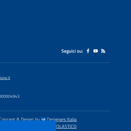
Seguici su:
one.it
U0000004943
Concept & Design by
Designers Italia
eb realizzato con CMS
SCUOLASTICO