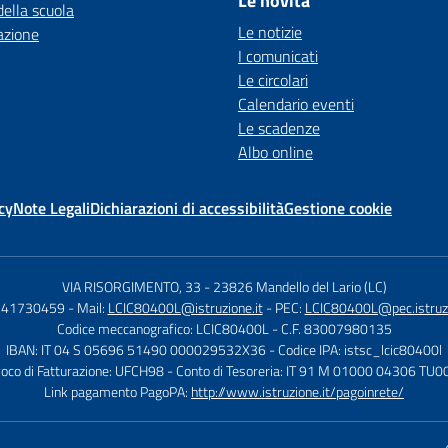
Le novità
della scuola
Le notizie
azione
I comunicati
Le circolari
Calendario eventi
Le scadenze
Albo online
cy
Note Legali
Dichiarazioni di accessibilità
Gestione cookie
VIA RISORGIMENTO, 33
-
23826 Mandello del Lario (LC)
0341730459
- Mail:
LCIC80400L@istruzione.it
- PEC:
LCIC80400L@pec.istruzi
Codice meccanografico: LCIC80400L
- C.F. 83007980135
IBAN: IT 04 S 05696 51490 000029532X36
- Codice IPA: istsc_lcic80400l
voco di Fatturazione: UFCH98
- Conto di Tesoreria: IT 91 M 01000 04306 T
Link pagamento PagoPA:
http://www.istruzione.it/pagoinrete/