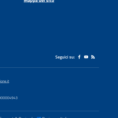
Mappa del sito
Seguici su:
one.it
U0000004943