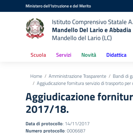
Vai ai contenuti
Vai al menu di navigazione
Vai al footer
Ministero dell'Istruzione e del Merito
Istituto Comprensivo Statale A.
Mandello Del Lario e Abbadia
Mandello del Lario (LC)
Scuola
Servizi
Novità
Didattica
Home
Amministrazione Trasparente
Bandi di g
Aggiudicazione fornitura servizio di trasporto per 
Aggiudicazione fornitura
2017/18.
Data di protocollo
: 14/11/2017
Numero protocollo
: 0006687