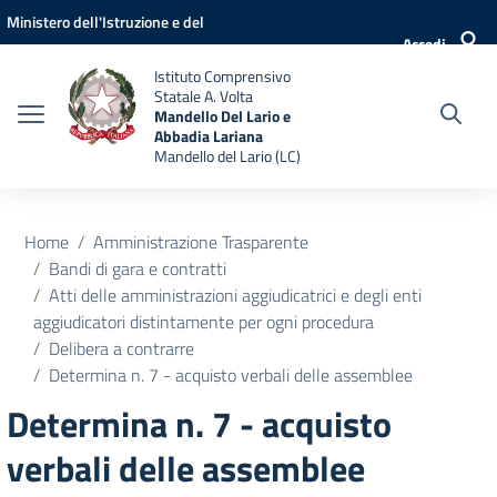
Vai ai contenuti
Vai al menu di navigazione
Vai al footer
Ministero dell'Istruzione e del
Accedi
Merito
Istituto Comprensivo
Statale A. Volta
Mandello Del Lario e
Abbadia Lariana
Mandello del Lario (LC)
Home
Amministrazione Trasparente
Bandi di gara e contratti
Atti delle amministrazioni aggiudicatrici e degli enti
aggiudicatori distintamente per ogni procedura
Delibera a contrarre
Determina n. 7 - acquisto verbali delle assemblee
Determina n. 7 - acquisto
verbali delle assemblee