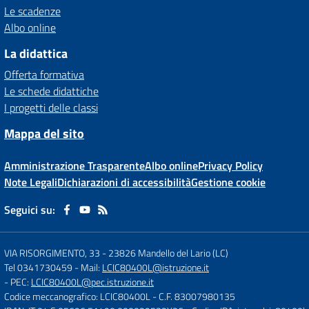
Le scadenze
Albo online
La didattica
Offerta formativa
Le schede didattiche
I progetti delle classi
Mappa del sito
Amministrazione Trasparente
Albo online
Privacy Policy
Note Legali
Dichiarazioni di accessibilità
Gestione cookie
Seguici su:
VIA RISORGIMENTO, 33
-
23826 Mandello del Lario (LC)
Tel 0341730459
- Mail:
LCIC80400L@istruzione.it
- PEC:
LCIC80400L@pec.istruzione.it
Codice meccanografico: LCIC80400L
- C.F. 83007980135