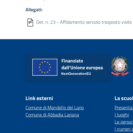
Allegati:
Det. n. 23 - Affidamento servizio trasposto visit
Link esterni
La scuo
Comune di Mandello del Lario
Presenta
Comune di Abbadia Lariana
I luoghi
Le perso
I numeri 