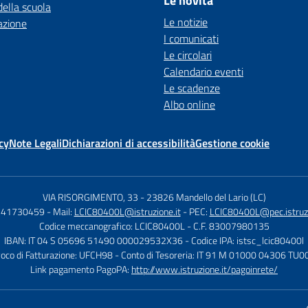
Le novità
della scuola
Le notizie
azione
I comunicati
Le circolari
Calendario eventi
Le scadenze
Albo online
cy
Note Legali
Dichiarazioni di accessibilità
Gestione cookie
VIA RISORGIMENTO, 33
-
23826 Mandello del Lario (LC)
0341730459
- Mail:
LCIC80400L@istruzione.it
- PEC:
LCIC80400L@pec.istruzi
Codice meccanografico: LCIC80400L
- C.F. 83007980135
IBAN: IT 04 S 05696 51490 000029532X36
- Codice IPA: istsc_lcic80400l
voco di Fatturazione: UFCH98
- Conto di Tesoreria: IT 91 M 01000 04306 T
Link pagamento PagoPA:
http://www.istruzione.it/pagoinrete/