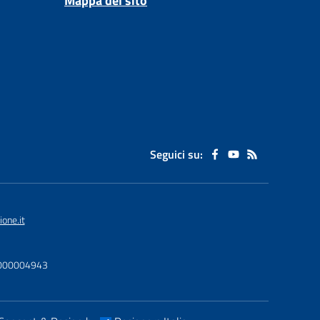
Mappa del sito
Seguici su:
one.it
U0000004943