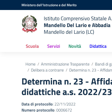
Vai ai contenuti
Vai al menu di navigazione
Vai al footer
Ministero dell'Istruzione e del Merito
Istituto Comprensivo Statale A.
Mandello Del Lario e Abbadia
Mandello del Lario (LC)
Scuola
Servizi
Novità
Didattica
Home
Amministrazione Trasparente
Bandi di g
Delibera a contrarre
Determina n. 23 - Affidame
Determina n. 23 - Affida
didattiche a.s. 2022/23
Data di protocollo
: 22/11/2022
Numero protocollo
: 0006672