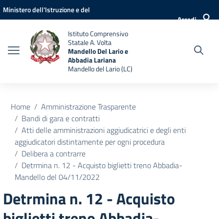
Vai ai contenuti
Vai al menu di navigazione
Vai al footer
Ministero dell'Istruzione e del
Accedi
Merito
Istituto Comprensivo
Statale A. Volta
Mandello Del Lario e
Abbadia Lariana
Mandello del Lario (LC)
Home
Amministrazione Trasparente
Bandi di gara e contratti
Atti delle amministrazioni aggiudicatrici e degli enti
aggiudicatori distintamente per ogni procedura
Delibera a contrarre
Detrmina n. 12 - Acquisto biglietti treno Abbadia-
Mandello del 04/11/2022
Detrmina n. 12 - Acquisto
biglietti treno Abbadia-