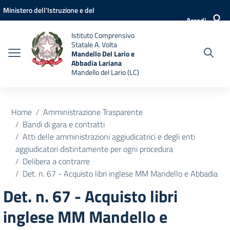
Vai ai contenuti
Vai al menu di navigazione
Vai al footer
Ministero dell'Istruzione e del
Accedi
Merito
Istituto Comprensivo
Statale A. Volta
Mandello Del Lario e
Abbadia Lariana
Mandello del Lario (LC)
Home
Amministrazione Trasparente
Bandi di gara e contratti
Atti delle amministrazioni aggiudicatrici e degli enti
aggiudicatori distintamente per ogni procedura
Delibera a contrarre
Det. n. 67 - Acquisto libri inglese MM Mandello e Abbadia
Det. n. 67 - Acquisto libri
inglese MM Mandello e