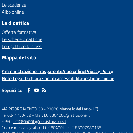
Le scadenze
Albo online
La didattica
Offerta formativa
Le schede didattiche
I progetti delle classi
Mappa del sito
Amministrazione Trasparente
Albo online
Privacy Policy
Note Legali
Dichiarazioni di accessibilità
Gestione cookie
Seguici su:
VIA RISORGIMENTO, 33
-
23826 Mandello del Lario (LC)
Tel 0341730459
- Mail:
LCIC80400L@istruzione.it
- PEC:
LCIC80400L@pec.istruzione.it
Codice meccanografico: LCIC80400L
- C.F. 83007980135