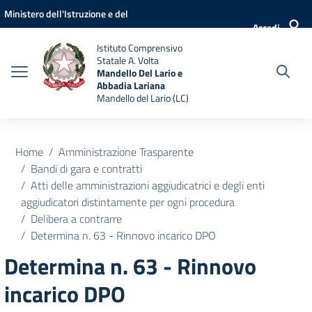
Vai ai contenuti
Vai al menu di navigazione
Vai al footer
Ministero dell'Istruzione e del
Accedi
Merito
Istituto Comprensivo
Statale A. Volta
Mandello Del Lario e
Abbadia Lariana
Mandello del Lario (LC)
Home
Amministrazione Trasparente
Bandi di gara e contratti
Atti delle amministrazioni aggiudicatrici e degli enti
aggiudicatori distintamente per ogni procedura
Delibera a contrarre
Determina n. 63 - Rinnovo incarico DPO
Determina n. 63 - Rinnovo
incarico DPO