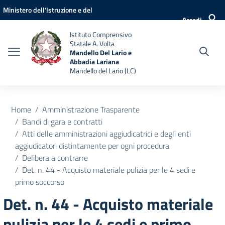
Vai ai contenuti
Vai al menu di navigazione
Vai al footer
Ministero dell'Istruzione e del
Accedi
Merito
Istituto Comprensivo
Statale A. Volta
Mandello Del Lario e
Abbadia Lariana
Mandello del Lario (LC)
Home
Amministrazione Trasparente
Bandi di gara e contratti
Atti delle amministrazioni aggiudicatrici e degli enti
aggiudicatori distintamente per ogni procedura
Delibera a contrarre
Det. n. 44 - Acquisto materiale pulizia per le 4 sedi e
primo soccorso
Det. n. 44 - Acquisto materiale
pulizia per le 4 sedi e primo