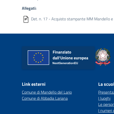
Allegati:
Det. n. 17 - Acquisto stampante MM Mandello e
Link esterni
La scuo
Comune di Mandello del Lario
Presenta
Comune di Abbadia Lariana
I luoghi
Le perso
I numeri 