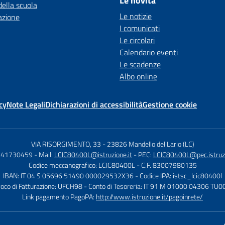
Le novità
della scuola
Le notizie
azione
I comunicati
Le circolari
Calendario eventi
Le scadenze
Albo online
cy
Note Legali
Dichiarazioni di accessibilità
Gestione cookie
VIA RISORGIMENTO, 33
-
23826 Mandello del Lario (LC)
0341730459
- Mail:
LCIC80400L@istruzione.it
- PEC:
LCIC80400L@pec.istruzi
Codice meccanografico: LCIC80400L
- C.F. 83007980135
IBAN: IT 04 S 05696 51490 000029532X36
- Codice IPA: istsc_lcic80400l
voco di Fatturazione: UFCH98
- Conto di Tesoreria: IT 91 M 01000 04306 T
Link pagamento PagoPA:
http://www.istruzione.it/pagoinrete/