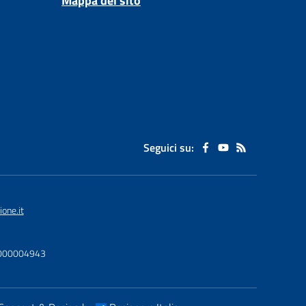
Mappa del sito
Seguici su:
one.it
U0000004943