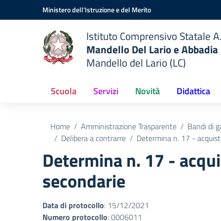
Vai ai contenuti
Vai al menu di navigazione
Vai al footer
Ministero dell'Istruzione e del Merito
Istituto Comprensivo Statale A.
Mandello Del Lario e Abbadia
Mandello del Lario (LC)
Scuola
Servizi
Novità
Didattica
Home
Amministrazione Trasparente
Bandi di g
Delibera a contrarre
Determina n. 17 - acquis
Determina n. 17 - acqu
secondarie
Data di protocollo
: 15/12/2021
Numero protocollo
: 0006011