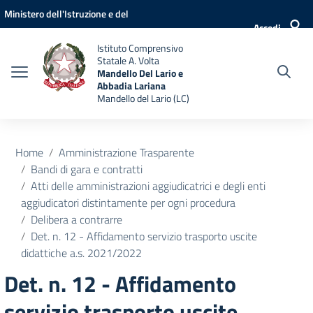
Vai ai contenuti
Vai al menu di navigazione
Vai al footer
Ministero dell'Istruzione e del
Accedi
Merito
Istituto Comprensivo
Statale A. Volta
Mandello Del Lario e
Abbadia Lariana
Mandello del Lario (LC)
Home
Amministrazione Trasparente
Bandi di gara e contratti
Atti delle amministrazioni aggiudicatrici e degli enti
aggiudicatori distintamente per ogni procedura
Delibera a contrarre
Det. n. 12 - Affidamento servizio trasporto uscite
didattiche a.s. 2021/2022
Det. n. 12 - Affidamento
servizio trasporto uscite