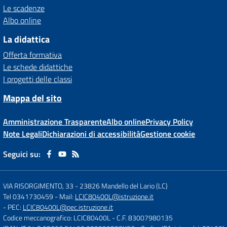
Le scadenze
Albo online
La didattica
Offerta formativa
Le schede didattiche
I progetti delle classi
Mappa del sito
Amministrazione Trasparente
Albo online
Privacy Policy
Note Legali
Dichiarazioni di accessibilità
Gestione cookie
Seguici su:
VIA RISORGIMENTO, 33
-
23826 Mandello del Lario (LC)
Tel 0341730459
- Mail:
LCIC80400L@istruzione.it
- PEC:
LCIC80400L@pec.istruzione.it
Codice meccanografico: LCIC80400L
- C.F. 83007980135