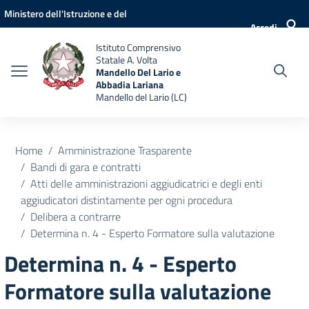
Vai ai contenuti
Vai al menu di navigazione
Vai al footer
Ministero dell'Istruzione e del
Accedi
Merito
Istituto Comprensivo
Statale A. Volta
Mandello Del Lario e
Abbadia Lariana
Mandello del Lario (LC)
Home
Amministrazione Trasparente
Bandi di gara e contratti
Atti delle amministrazioni aggiudicatrici e degli enti
aggiudicatori distintamente per ogni procedura
Delibera a contrarre
Determina n. 4 - Esperto Formatore sulla valutazione
Determina n. 4 - Esperto
Formatore sulla valutazione