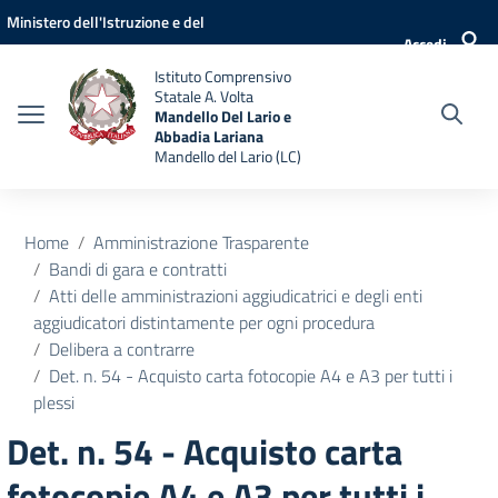
Vai ai contenuti
Vai al menu di navigazione
Vai al footer
Ministero dell'Istruzione e del
Accedi
Merito
Istituto Comprensivo
Statale A. Volta
Mandello Del Lario e
Abbadia Lariana
Mandello del Lario (LC)
Home
Amministrazione Trasparente
Bandi di gara e contratti
Atti delle amministrazioni aggiudicatrici e degli enti
aggiudicatori distintamente per ogni procedura
Delibera a contrarre
Det. n. 54 - Acquisto carta fotocopie A4 e A3 per tutti i
plessi
Det. n. 54 - Acquisto carta
fotocopie A4 e A3 per tutti i