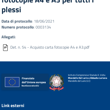
plessi
Data di protocollo
: 18/06/2021
Numero protocollo
: 0003134
Allegati:
Det. n. 54 - Acquisto carta fotocopie A4 e A3.pdf
Istituto Comprensivo Statale A. Volta
Mandello Del Lario e Abbadia Lariana
Mandello del Lario (LC)
Link esterni