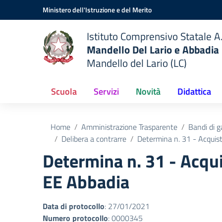
Vai ai contenuti
Vai al menu di navigazione
Vai al footer
Ministero dell'Istruzione e del Merito
Istituto Comprensivo Statale A.
Mandello Del Lario e Abbadia
Mandello del Lario (LC)
Scuola
Servizi
Novità
Didattica
Home
Amministrazione Trasparente
Bandi di g
Delibera a contrarre
Determina n. 31 - Acquisto
Determina n. 31 - Acquis
EE Abbadia
Data di protocollo
: 27/01/2021
Numero protocollo
: 0000345