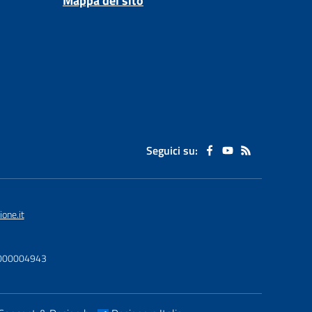
Mappa del sito
Seguici su:
one.it
U0000004943