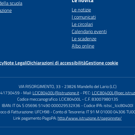
Le novità
della scuola
Le notizie
azione
I comunicati
Le circolari
Calendario eventi
Le scadenze
Albo online
cy
Note Legali
Dichiarazioni di accessibilità
Gestione cookie
VIA RISORGIMENTO, 33
-
23826 Mandello del Lario (LC)
0341730459
- Mail:
LCIC80400L@istruzione.it
- PEC:
LCIC80400L@pec.istruzi
Codice meccanografico: LCIC80400L
- C.F. 83007980135
IBAN: IT 04 S 05696 51490 000029532X36
- Codice IPA: istsc_lcic80400l
voco di Fatturazione: UFCH98
- Conto di Tesoreria: IT 91 M 01000 04306 T
Link pagamento PagoPA:
http://www.istruzione.it/pagoinrete/